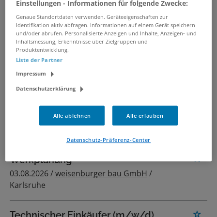
Einstellungen - Informationen für folgende Zwecke:
Oberbauleiter (m/w/d)
Genaue Standortdaten verwenden. Geräteeigenschaften zur
Identifikation aktiv abfragen. Informationen auf einem Gerät speichern
Wohnungsbau / Hochbau
und/oder abrufen. Personalisierte Anzeigen und Inhalte, Anzeigen- und
04.08.2026 /
weisenburger bau GmbH
/
Inhaltsmessung, Erkenntnisse über Zielgruppen und
Produktentwicklung.
Frankfurt am Main, Karlsruhe
Liste der Partner
Impressum
Recruiter (m/w/d) Talent
Datenschutzerklärung
Aquisition
04.08.2026 /
weisenburger bau GmbH
/
Alle ablehnen
Alle erlauben
Karlsruhe
Datenschutz-Präferenz-Center
Architekt (m/w/d) in der
Werkplanung
03.08.2026 /
weisenburger bau GmbH
/
Karlsruhe
Technischer Einkäufer (m/w/d)