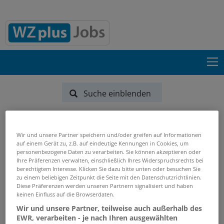
Suche einblenden
Start
Suchergebnisse
Wir und unsere Partner speichern und/oder greifen auf Informationen
auf einem Gerät zu, z.B. auf eindeutige Kennungen in Cookies, um
Jobs von weisenburger-bau-gmbh
personenbezogene Daten zu verarbeiten. Sie können akzeptieren oder
Ihre Präferenzen verwalten, einschließlich Ihres Widerspruchsrechts bei
PASSENDE JOBS PER E-MAIL
berechtigtem Interesse. Klicken Sie dazu bitte unten oder besuchen Sie
zu einem beliebigen Zeitpunkt die Seite mit den Datenschutzrichtlinien.
Diese Präferenzen werden unseren Partnern signalisiert und haben
GRENZEN SIE IHRE SUCHE EIN
keinen Einfluss auf die Browserdaten.
Wir und unsere Partner, teilweise auch außerhalb des
EWR, verarbeiten - je nach Ihren ausgewählten