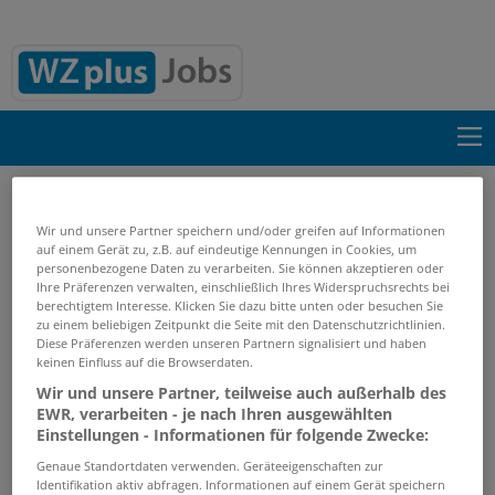
Suche einblenden
Wir und unsere Partner speichern und/oder greifen auf Informationen
auf einem Gerät zu, z.B. auf eindeutige Kennungen in Cookies, um
Start
Suchergebnisse
personenbezogene Daten zu verarbeiten. Sie können akzeptieren oder
Ihre Präferenzen verwalten, einschließlich Ihres Widerspruchsrechts bei
berechtigtem Interesse. Klicken Sie dazu bitte unten oder besuchen Sie
Jobs von mitsui-co-deutschland-gmbh
zu einem beliebigen Zeitpunkt die Seite mit den Datenschutzrichtlinien.
Diese Präferenzen werden unseren Partnern signalisiert und haben
keinen Einfluss auf die Browserdaten.
PASSENDE JOBS PER E-MAIL
Wir und unsere Partner, teilweise auch außerhalb des
EWR, verarbeiten - je nach Ihren ausgewählten
GRENZEN SIE IHRE SUCHE EIN
Einstellungen - Informationen für folgende Zwecke:
Genaue Standortdaten verwenden. Geräteeigenschaften zur
Identifikation aktiv abfragen. Informationen auf einem Gerät speichern