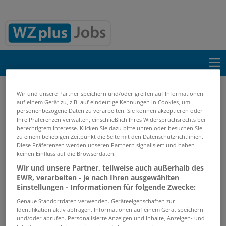
Suche einblenden
Wir und unsere Partner speichern und/oder greifen auf Informationen
auf einem Gerät zu, z.B. auf eindeutige Kennungen in Cookies, um
personenbezogene Daten zu verarbeiten. Sie können akzeptieren oder
Start
Suchergebnisse
Ihre Präferenzen verwalten, einschließlich Ihres Widerspruchsrechts bei
berechtigtem Interesse. Klicken Sie dazu bitte unten oder besuchen Sie
zu einem beliebigen Zeitpunkt die Seite mit den Datenschutzrichtlinien.
Diese Präferenzen werden unseren Partnern signalisiert und haben
Jobs von dentaltechnik-eickels-retz-
keinen Einfluss auf die Browserdaten.
gmbh
Wir und unsere Partner, teilweise auch außerhalb des
EWR, verarbeiten - je nach Ihren ausgewählten
GRENZEN SIE IHRE SUCHE EIN
Einstellungen - Informationen für folgende Zwecke:
Genaue Standortdaten verwenden. Geräteeigenschaften zur
Keine Suchergebnisse gefunden.
Identifikation aktiv abfragen. Informationen auf einem Gerät speichern
und/oder abrufen. Personalisierte Anzeigen und Inhalte, Anzeigen- und