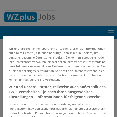
Suche einblenden
Wir und unsere Partner speichern und/oder greifen auf Informationen
auf einem Gerät zu, z.B. auf eindeutige Kennungen in Cookies, um
personenbezogene Daten zu verarbeiten. Sie können akzeptieren oder
Start
Suchergebnisse
Ihre Präferenzen verwalten, einschließlich Ihres Widerspruchsrechts bei
berechtigtem Interesse. Klicken Sie dazu bitte unten oder besuchen Sie
zu einem beliebigen Zeitpunkt die Seite mit den Datenschutzrichtlinien.
Diese Präferenzen werden unseren Partnern signalisiert und haben
Jobs von caritasseniorendienste-rhein-
keinen Einfluss auf die Browserdaten.
kreis-neuss-gmbh
Wir und unsere Partner, teilweise auch außerhalb des
EWR, verarbeiten - je nach Ihren ausgewählten
GRENZEN SIE IHRE SUCHE EIN
Einstellungen - Informationen für folgende Zwecke:
Genaue Standortdaten verwenden. Geräteeigenschaften zur
Keine Suchergebnisse gefunden.
Identifikation aktiv abfragen. Informationen auf einem Gerät speichern
und/oder abrufen. Personalisierte Anzeigen und Inhalte, Anzeigen- und