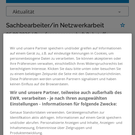
Sachbearbeiter/in Netzwerkarbeit
06.08.2026 /
Berufsgenossenschaft Rohstoffe
und chemische Industrie (BG RCI)
/ Bochum,
Mainz, Heidelberg
Wir und unsere Partner speichern und/oder greifen auf Informationen
auf einem Gerät zu, z.B. auf eindeutige Kennungen in Cookies, um
personenbezogene Daten zu verarbeiten. Sie können akzeptieren oder
Ihre Präferenzen verwalten, einschließlich Ihres Widerspruchsrechts bei
Auszubildende zur/zum
berechtigtem Interesse. Klicken Sie dazu bitte unten oder besuchen Sie
Verwaltungsfachangestellten
zu einem beliebigen Zeitpunkt die Seite mit den Datenschutzrichtlinien.
Diese Präferenzen werden unseren Partnern signalisiert und haben
(m/w/d) Bochum, Heidelberg
keinen Einfluss auf die Browserdaten.
30.07.2026 /
Berufsgenossenschaft Rohstoffe
Wir und unsere Partner, teilweise auch außerhalb des
und chemische Industrie (BG RCI)
/ Bochum,
EWR, verarbeiten - je nach Ihren ausgewählten
Heidelberg
Einstellungen - Informationen für folgende Zwecke:
Genaue Standortdaten verwenden. Geräteeigenschaften zur
Identifikation aktiv abfragen. Informationen auf einem Gerät speichern
Auszubildende zur/zum
und/oder abrufen. Personalisierte Anzeigen und Inhalte, Anzeigen- und
Verwaltungsfachangestellten
Inhaltsmessung, Erkenntnisse über Zielgruppen und
Produktentwicklung.