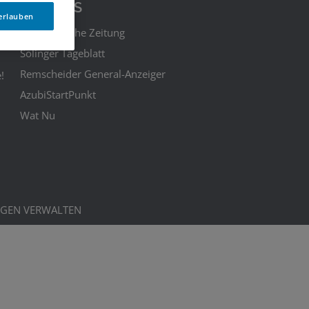
WZ PLUS
 erlauben
Westdeutsche Zeitung
Solinger Tageblatt
Remscheider General-Anzeiger
!
AzubiStartPunkt
Wat Nu
NGEN VERWALTEN