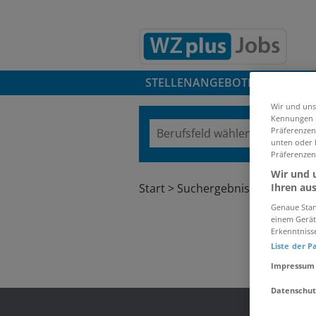
STELLENANGEBOTE
AUSBIL
Wir und uns
Kennungen i
Präferenzen 
unten oder b
Präferenzen
Wir und u
Start
Suchergebnisse
Ihren au
Genaue Stan
einem Gerät
Erkenntniss
Liste der P
Impressum
Datenschut