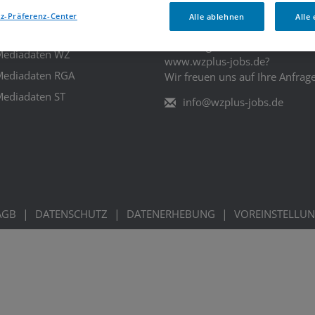
FÜR ARBEITGEBER
KONTAKT
z-Präferenz-Center
Alle ablehnen
Alle
Sie interessieren sich für eine
reise und Produkte
Schaltung auf
ediadaten WZ
www.wzplus‑jobs.de?
ediadaten RGA
Wir freuen uns auf Ihre Anfrage
ediadaten ST
info@wzplus-jobs.de
|
|
|
AGB
DATENSCHUTZ
DATENERHEBUNG
VOREINSTELLU