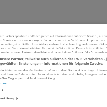
DUNG
FIRMENPROFILE
FÜR UNTERNEHMEN
ere Partner speichern und/oder greifen auf Informationen auf einem Gerät zu, z.B. au
n Cookies, um personenbezogene Daten zu verarbeiten. Sie können akzeptieren oder
verwalten, einschließlich Ihres Widerspruchsrechts bei berechtigtem Interesse. Klicken
esuchen Sie zu einem beliebigen Zeitpunkt die Seite mit den Datenschutzrichtlinien. 
 werden unseren Partnern signalisiert und haben keinen Einfluss auf die Browserdate
nsere Partner, teilweise auch außerhalb des EWR, verarbeiten - 
sgewählten Einstellungen - Informationen für folgende Zwecke:
dortdaten verwenden. Geräteeigenschaften zur Identifikation aktiv abfragen. Informa
 speichern und/oder abrufen. Personalisierte Anzeigen und Inhalte, Anzeigen- und In
Jobs von ONCOTEC Pharma Produ
e über Zielgruppen und Produktentwicklung.
artner
Keine Suchergebnisse gefunden.
zerklärung